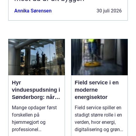
Annika Sørensen
30 juli 2026
Hyr
Field service i en
vinduespudsning i
moderne
Sønderborg: når
energisektor
det skal være nemt
Mange opdager først
Field service spiller en
forskellen på
stadigt større rolle i en
hjemmegjort og
verden, hvor energi,
professionel
digitalisering og grøn