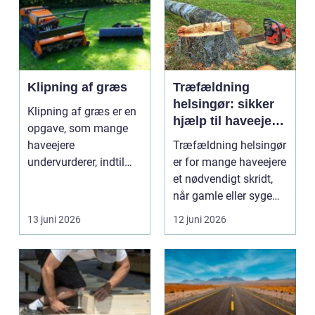
Klipning af græs
Træfældning
helsingør: sikker
Klipning af græs er en
hjælp til haveejere
opgave, som mange
og virksomheder
haveejere
Træfældning helsingør
undervurderer, indtil
er for mange haveejere
plænen pludselig ser
et nødvendigt skridt,
ujævn,...
når gamle eller syge
træer skaber...
13 juni 2026
12 juni 2026