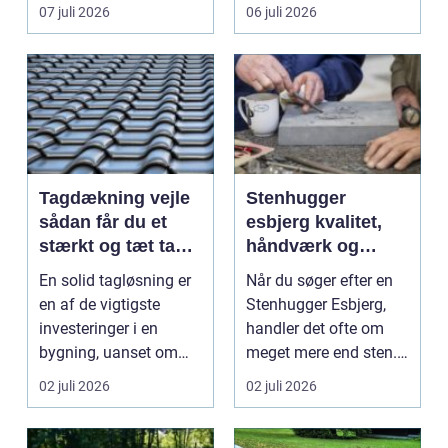
vinduespudsning, nå...
omsti...
07 juli 2026
06 juli 2026
Tagdækning vejle
Stenhugger
sådan får du et
esbjerg kvalitet,
stærkt og tæt tag i
håndværk og
mange år
personlige
En solid tagløsning er
Når du søger efter en
løsninger
en af de vigtigste
Stenhugger Esbjerg,
investeringer i en
handler det ofte om
bygning, uanset om
meget mere end sten.
der er tale om bolig...
Det handler om at...
02 juli 2026
02 juli 2026