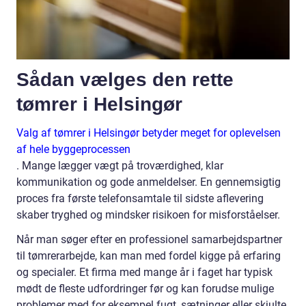
Sådan vælges den rette
tømrer i Helsingør
Valg af tømrer i Helsingør betyder meget for oplevelsen
af hele byggeprocessen
. Mange lægger vægt på troværdighed, klar
kommunikation og gode anmeldelser. En gennemsigtig
proces fra første telefonsamtale til sidste aflevering
skaber tryghed og mindsker risikoen for misforståelser.
Når man søger efter en professionel samarbejdspartner
til tømrerarbejde, kan man med fordel kigge på erfaring
og specialer. Et firma med mange år i faget har typisk
mødt de fleste udfordringer før og kan forudse mulige
problemer med for eksempel fugt, sætninger eller skjulte