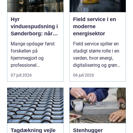
Hyr
Field service i en
vinduespudsning i
moderne
Sønderborg: når
energisektor
det skal være nemt
Mange opdager først
Field service spiller en
forskellen på
stadigt større rolle i en
hjemmegjort og
verden, hvor energi,
professionel
digitalisering og grøn
vinduespudsning, nå...
omsti...
07 juli 2026
06 juli 2026
Tagdækning vejle
Stenhugger