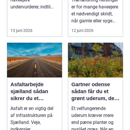
undervurderer, indtil
er for mange haveejere
plænen pludselig ser
et nødvendigt skridt,
ujævn,...
når gamle eller syge
træer skaber...
13 juni 2026
12 juni 2026
Asfaltarbejde
Gartner odense
sjælland sådan
sådan får du et
sikrer du et
grønt uderum, der
holdbart resultat
holder i mange år
Asfalt er en vigtig del
Et velfungerende
af infrastrukturen på
uderum kræver mere
Sjælland. Veje,
end pæne planter og
indkørsler,
nyslået græs. Når en