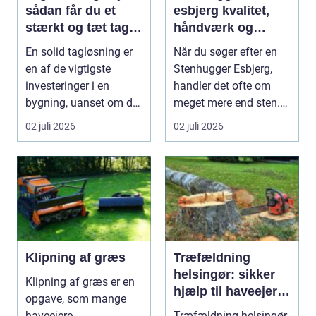
sådan får du et
esbjerg kvalitet,
stærkt og tæt tag i
håndværk og
mange år
personlige
En solid tagløsning er
Når du søger efter en
løsninger
en af de vigtigste
Stenhugger Esbjerg,
investeringer i en
handler det ofte om
bygning, uanset om der
meget mere end sten.
er tale om bolig...
Det handler om at...
02 juli 2026
02 juli 2026
Klipning af græs
Træfældning
helsingør: sikker
Klipning af græs er en
hjælp til haveejere
opgave, som mange
og virksomheder
haveejere
Træfældning helsingør