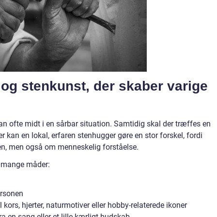
 og stenkunst, der skaber varige
 ofte midt i en sårbar situation. Samtidig skal der træffes en
 kan en lokal, erfaren stenhugger gøre en stor forskel, fordi
en, men også om menneskelig forståelse.
å mange måder:
personen
 kors, hjerter, naturmotiver eller hobby-relaterede ikoner
fra en sang eller et lille kærligt budskab