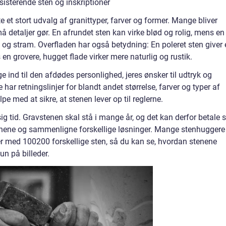
sisterende sten og inskriptioner
 et stort udvalg af granittyper, farver og former. Mange bliver
å detaljer gør. En afrundet sten kan virke blød og rolig, mens en
og stram. Overfladen har også betydning: En poleret sten giver 
en grovere, hugget flade virker mere naturlig og rustik.
e ind til den afdødes personlighed, jeres ønsker til udtryk og
har retningslinjer for blandt andet størrelse, farver og typer af
e med at sikre, at stenen lever op til reglerne.
ig tid. Gravstenen skal stå i mange år, og det kan derfor betale s
 stenene og sammenligne forskellige løsninger. Mange stenhuggere
er med 100200 forskellige sten, så du kan se, hvordan stenene
un på billeder.