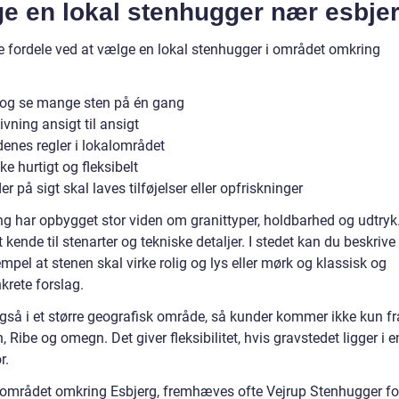
ge en lokal stenhugger nær esbje
ge fordele ved at vælge en lokal stenhugger i området omkring
g og se mange sten på én gang
vning ansigt til ansigt
enes regler i lokalområdet
e hurtigt og fleksibelt
 på sigt skal laves tilføjelser eller opfriskninger
g har opbygget stor viden om granittyper, holdbarhed og udtryk
 kende til stenarter og tekniske detaljer. I stedet kan du beskrive
mpel at stenen skal virke rolig og lys eller mørk og klassisk og
krete forslag.
så i et større geografisk område, så kunder kommer ikke kun fr
Ribe og omegn. Det giver fleksibilitet, hvis gravstedet ligger i e
r.
i området omkring Esbjerg, fremhæves ofte Vejrup Stenhugger fo