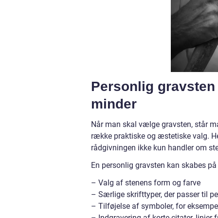
Personlig gravsten
minder
Når man skal vælge gravsten, står man
række praktiske og æstetiske valg. Her
rådgivningen ikke kun handler om st
En personlig gravsten kan skabes p
– Valg af stenens form og farve
– Særlige skrifttyper, der passer til 
– Tilføjelse af symboler, for eksempel
– Indgravering af korte citater, linjer 