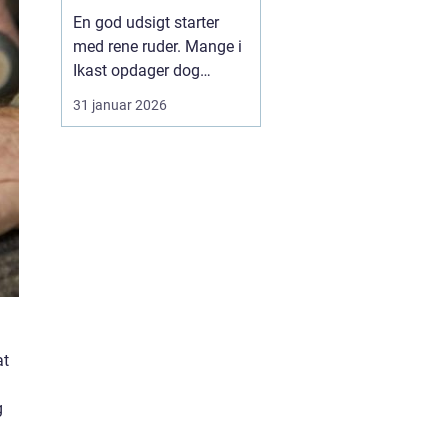
En god udsigt starter
med rene ruder. Mange i
Ikast opdager dog
hurtigt, at
31 januar 2026
vinduespudsning tager
mere tid og kræfter, end
man lige regner med.
Vejret skifter, støv fra
veje og marker sætter
sig, og striber på glasset
kan ødelægge både
lysindfald og ...
at
g