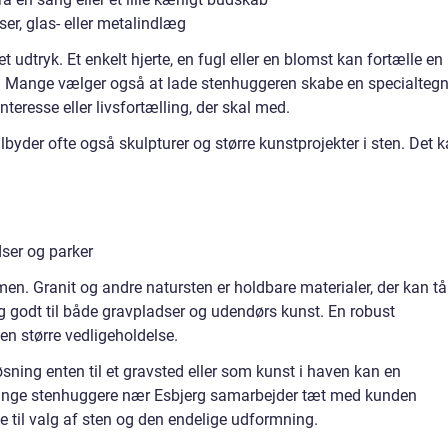
er, glas- eller metalindlæg
 udtryk. Et enkelt hjerte, en fugl eller en blomst kan fortælle en
er. Mange vælger også at lade stenhuggeren skabe en specialtegn
interesse eller livsfortælling, der skal med.
lbyder ofte også skulpturer og større kunstprojekter i sten. Det 
dser og parker
. Granit og andre natursten er holdbare materialer, der kan tå
g godt til både gravpladser og udendørs kunst. En robust
en større vedligeholdelse.
ning enten til et gravsted eller som kunst i haven kan en
Mange stenhuggere nær Esbjerg samarbejder tæt med kunden
se til valg af sten og den endelige udformning.