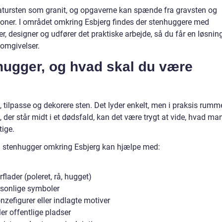
atursten som granit, og opgaverne kan spænde fra gravsten og
ationer. I området omkring Esbjerg findes der stenhuggere med
, designer og udfører det praktiske arbejde, så du får en løsning
 omgivelser.
hugger, og hvad skal du være
tilpasse og dekorere sten. Det lyder enkelt, men i praksis rumm
 der står midt i et dødsfald, kan det være trygt at vide, hvad ma
tige.
en stenhugger omkring Esbjerg kan hjælpe med:
flader (poleret, rå, hugget)
rsonlige symboler
nzefigurer eller indlagte motiver
ler offentlige pladser