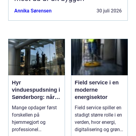
Annika Sørensen
30 juli 2026
Hyr
Field service i en
vinduespudsning i
moderne
Sønderborg: når
energisektor
det skal være nemt
Mange opdager først
Field service spiller en
forskellen på
stadigt større rolle i en
hjemmegjort og
verden, hvor energi,
professionel
digitalisering og grøn