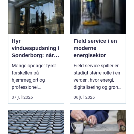
Hyr
Field service i en
vinduespudsning i
moderne
Sønderborg: når
energisektor
det skal være nemt
Mange opdager først
Field service spiller en
forskellen på
stadigt større rolle i en
hjemmegjort og
verden, hvor energi,
professionel
digitalisering og grøn
vinduespudsning, nå...
omsti...
07 juli 2026
06 juli 2026