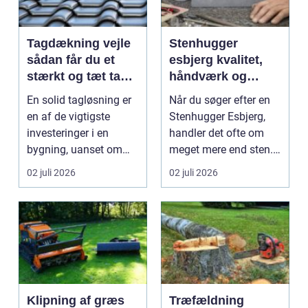
Tagdækning vejle
Stenhugger
sådan får du et
esbjerg kvalitet,
stærkt og tæt tag i
håndværk og
mange år
personlige
En solid tagløsning er
Når du søger efter en
løsninger
en af de vigtigste
Stenhugger Esbjerg,
investeringer i en
handler det ofte om
bygning, uanset om
meget mere end sten.
der er tale om bolig...
Det handler om at...
02 juli 2026
02 juli 2026
Klipning af græs
Træfældning