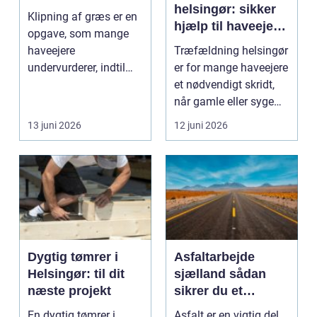
helsingør: sikker
Klipning af græs er en
hjælp til haveejere
opgave, som mange
og virksomheder
haveejere
Træfældning helsingør
undervurderer, indtil
er for mange haveejere
plænen pludselig ser
et nødvendigt skridt,
ujævn,...
når gamle eller syge
træer skaber...
13 juni 2026
12 juni 2026
Dygtig tømrer i
Asfaltarbejde
Helsingør: til dit
sjælland sådan
næste projekt
sikrer du et
holdbart resultat
En dygtig tømrer i
Asfalt er en vigtig del