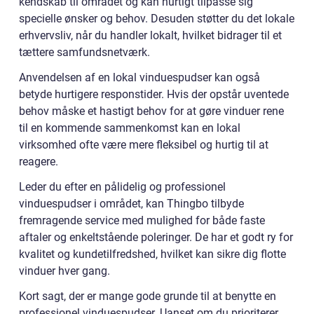
kendskab til området og kan hurtigt tilpasse sig
specielle ønsker og behov. Desuden støtter du det lokale
erhvervsliv, når du handler lokalt, hvilket bidrager til et
tættere samfundsnetværk.
Anvendelsen af en lokal vinduespudser kan også
betyde hurtigere responstider. Hvis der opstår uventede
behov måske et hastigt behov for at gøre vinduer rene
til en kommende sammenkomst kan en lokal
virksomhed ofte være mere fleksibel og hurtig til at
reagere.
Leder du efter en pålidelig og professionel
vinduespudser i området, kan Thingbo tilbyde
fremragende service med mulighed for både faste
aftaler og enkeltstående poleringer. De har et godt ry for
kvalitet og kundetilfredshed, hvilket kan sikre dig flotte
vinduer hver gang.
Kort sagt, der er mange gode grunde til at benytte en
professionel vinduespudser. Uanset om du prioriterer