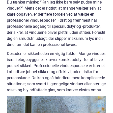
Du tænker måske: “Kan jeg ikke bare selv pudse mine
vinduer?” Mens det er rigtigt, at mange vælger selv at
klare opgaven, er der flere fordele ved at vælge en
professionel vinduespudser. Først og fremmest har
professionelle adgang til specialudstyr og -produkter,
der sikrer, at vinduerne bliver pletfri uden striber. Forestil
dig en smudsfri udsigt, der slipper maksimum lys ind i
dine rum det kan en professionel levere.
Desuden er sikkerheden en vigtig faktor. Mange vinduer,
især i etagebyggerier, kræver korrekt udstyr for at blive
pudset sikkert. Professionelle vinduespudsere er trænet
i at udføre jobbet sikkert og effektivt, uden risiko for
personskade. De kan også håndtere mere komplicerede
situationer, som svært tilgængelige vinduer eller særlige
roset- og blyindfattede glas, som kræver ekstra omhu.