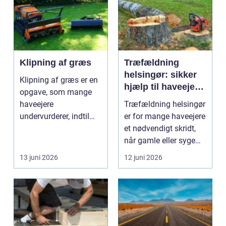
Klipning af græs
Træfældning
helsingør: sikker
Klipning af græs er en
hjælp til haveejere
opgave, som mange
og virksomheder
haveejere
Træfældning helsingør
undervurderer, indtil
er for mange haveejere
plænen pludselig ser
et nødvendigt skridt,
ujævn,...
når gamle eller syge
træer skaber...
13 juni 2026
12 juni 2026