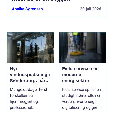
Annika Sørensen
30 juli 2026
Hyr
Field service i en
vinduespudsning i
moderne
Sønderborg: når
energisektor
det skal være nemt
Mange opdager først
Field service spiller en
forskellen på
stadigt større rolle i en
hjemmegjort og
verden, hvor energi,
professionel
digitalisering og grøn