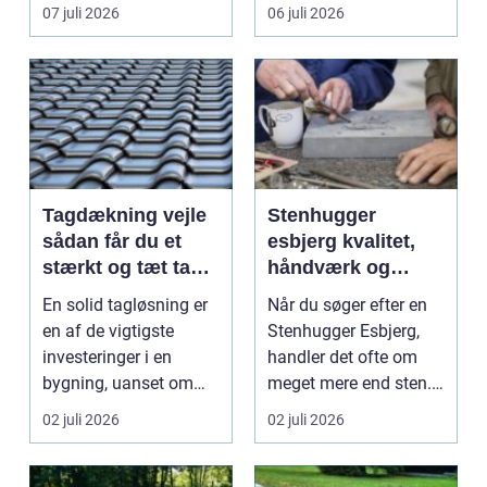
vinduespudsning, nå...
omsti...
07 juli 2026
06 juli 2026
Tagdækning vejle
Stenhugger
sådan får du et
esbjerg kvalitet,
stærkt og tæt tag i
håndværk og
mange år
personlige
En solid tagløsning er
Når du søger efter en
løsninger
en af de vigtigste
Stenhugger Esbjerg,
investeringer i en
handler det ofte om
bygning, uanset om
meget mere end sten.
der er tale om bolig...
Det handler om at...
02 juli 2026
02 juli 2026