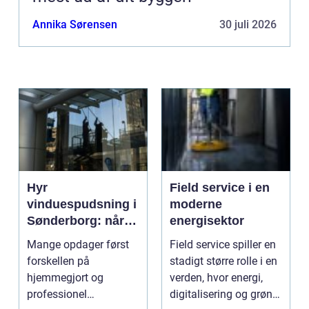
Annika Sørensen
30 juli 2026
Hyr
Field service i en
vinduespudsning i
moderne
Sønderborg: når
energisektor
det skal være nemt
Mange opdager først
Field service spiller en
forskellen på
stadigt større rolle i en
hjemmegjort og
verden, hvor energi,
professionel
digitalisering og grøn