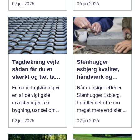
vinduespudsning, nå...
omsti...
07 juli 2026
06 juli 2026
Tagdækning vejle
Stenhugger
sådan får du et
esbjerg kvalitet,
stærkt og tæt tag i
håndværk og
mange år
personlige
En solid tagløsning er
Når du søger efter en
løsninger
en af de vigtigste
Stenhugger Esbjerg,
investeringer i en
handler det ofte om
bygning, uanset om
meget mere end sten.
der er tale om bolig...
Det handler om at...
02 juli 2026
02 juli 2026