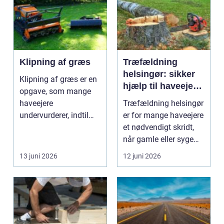
Klipning af græs
Træfældning
helsingør: sikker
Klipning af græs er en
hjælp til haveejere
opgave, som mange
og virksomheder
haveejere
Træfældning helsingør
undervurderer, indtil
er for mange haveejere
plænen pludselig ser
et nødvendigt skridt,
ujævn,...
når gamle eller syge
træer skaber...
13 juni 2026
12 juni 2026