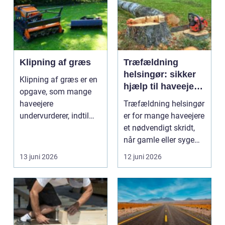
Klipning af græs
Træfældning
helsingør: sikker
Klipning af græs er en
hjælp til haveejere
opgave, som mange
og virksomheder
haveejere
Træfældning helsingør
undervurderer, indtil
er for mange haveejere
plænen pludselig ser
et nødvendigt skridt,
ujævn,...
når gamle eller syge
træer skaber...
13 juni 2026
12 juni 2026