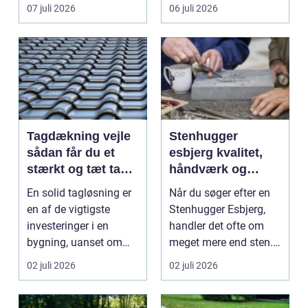
vinduespudsning, nå...
omsti...
07 juli 2026
06 juli 2026
Tagdækning vejle
Stenhugger
sådan får du et
esbjerg kvalitet,
stærkt og tæt tag i
håndværk og
mange år
personlige
En solid tagløsning er
Når du søger efter en
løsninger
en af de vigtigste
Stenhugger Esbjerg,
investeringer i en
handler det ofte om
bygning, uanset om
meget mere end sten.
der er tale om bolig...
Det handler om at...
02 juli 2026
02 juli 2026