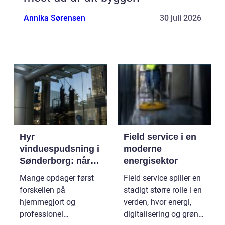
Annika Sørensen
30 juli 2026
Hyr
Field service i en
vinduespudsning i
moderne
Sønderborg: når
energisektor
det skal være nemt
Mange opdager først
Field service spiller en
forskellen på
stadigt større rolle i en
hjemmegjort og
verden, hvor energi,
professionel
digitalisering og grøn