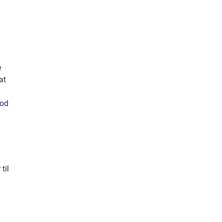
e
at
god
til