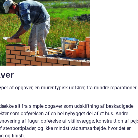
aver
yper af opgaver, en murer typisk udfører, fra mindre reparationer t
 dække alt fra simple opgaver som udskiftning af beskadigede
jekter som opførelsen af en hel nybygget del af et hus. Andre
novering af fuger, opførelse af skillevægge, konstruktion af pej
 af stenbordplader, og ikke mindst vådrumsarbejde, hvor det er
g og finish.