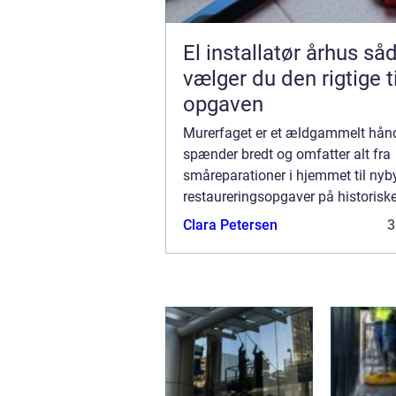
El installatør århus sådan
vælger du den rigtige ti
opgaven
Murerfaget er et ældgammelt hån
spænder bredt og omfatter alt fra
småreparationer i hjemmet til nyb
restaureringsopgaver på historisk
bygninger. En dygtig murer er ikke
Clara Petersen
3
håndværker, men også en kunstner
formår at kombin...