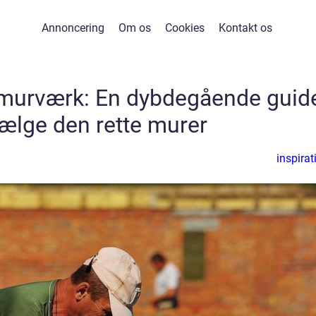
Annoncering
Om os
Cookies
Kontakt os
murværk: En dybdegående guid
 vælge den rette murer
inspirat