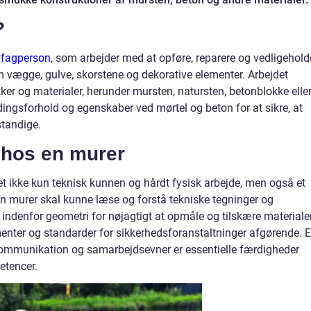
?
n fagperson
, som arbejder med at opføre, reparere og vedligehold
 vægge, gulve, skorstene og dekorative elementer. Arbejdet
ker og materialer, herunder mursten, natursten, betonblokke elle
ingsforhold og egenskaber ved mørtel og beton for at sikre, at
standige.
hos en murer
et ikke kun teknisk kunnen og hårdt fysisk arbejde, men også et
 En murer skal kunne læse og forstå tekniske tegninger og
denfor geometri for nøjagtigt at opmåle og tilskære materialer
enter og standarder for sikkerhedsforanstaltninger afgørende. 
 kommunikation og samarbejdsevner er essentielle færdigheder
tencer.