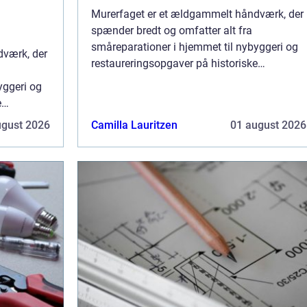
Murerfaget er et ældgammelt håndværk, der
spænder bredt og omfatter alt fra
småreparationer i hjemmet til nybyggeri og
dværk, der
restaureringsopgaver på historiske
bygninger. En dygtig murer er ikke kun en
yggeri og
håndværker, men også en kunstner, der
e
formår at kombin...
 kun en
ugust 2026
Camilla Lauritzen
01 august 2026
, der