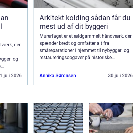
Arkitekt kolding sådan får du
l
mest ud af dit byggeri
Murerfaget er et ældgammelt håndværk, der
spænder bredt og omfatter alt fra
dværk, der
småreparationer i hjemmet til nybyggeri og
restaureringsopgaver på historiske
yggeri og
bygninger. En dygtig murer er ikke kun en
e
håndværker, men også en kunstner, der
 kun en
1 juli 2026
Annika Sørensen
30 juli 2026
formår at kombin...
, der