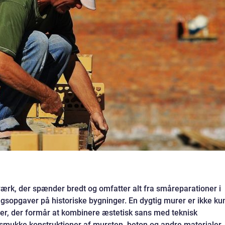
rk, der spænder bredt og omfatter alt fra småreparationer i
ngsopgaver på historiske bygninger. En dygtig murer er ikke ku
r, der formår at kombinere æstetisk sans med teknisk
 smukke konstruktioner af mursten, beton og andre materialer.