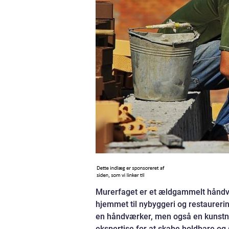
Murerfaget er et ældgammelt håndvæ
hjemmet til nybyggeri og restaureri
en håndværker, men også en kunstne
ekspertise for at skabe holdbare og