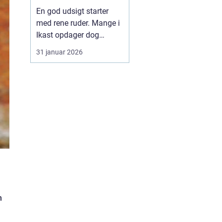
En god udsigt starter
med rene ruder. Mange i
Ikast opdager dog
hurtigt, at
31 januar 2026
vinduespudsning tager
mere tid og kræfter, end
man lige regner med.
Vejret skifter, støv fra
veje og marker sætter
sig, og striber på glasset
kan ødelægge både
lysindfald og ...
n