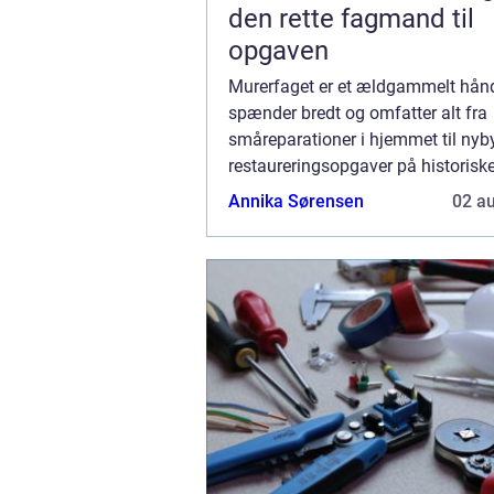
den rette fagmand til
opgaven
Murerfaget er et ældgammelt hån
spænder bredt og omfatter alt fra
småreparationer i hjemmet til nyb
restaureringsopgaver på historisk
bygninger. En dygtig murer er ikke
Annika Sørensen
02 a
håndværker, men også en kunstner
formår at kombin...