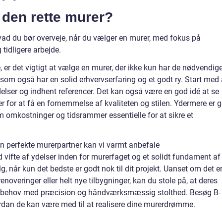
den rette murer?
hvad du bør overveje, når du vælger en murer, med fokus på
 tidligere arbejde.
 er det vigtigt at vælge en murer, der ikke kun har de nødvendig
n som også har en solid erhvervserfaring og et godt ry. Start med 
lser og indhent referencer. Det kan også være en god idé at se
er for at få en fornemmelse af kvaliteten og stilen. Ydermere er 
 omkostninger og tidsrammer essentielle for at sikre et
n perfekte murerpartner kan vi varmt anbefale
d vifte af ydelser inden for murerfaget og et solidt fundament af
lg, når kun det bedste er godt nok til dit projekt. Uanset om det er 
enoveringer eller helt nye tilbygninger, kan du stole på, at deres
 behov med præcision og håndværksmæssig stolthed. Besøg B-
ordan de kan være med til at realisere dine murerdrømme.