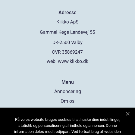
Adresse
web:
www.klikko.dk
Menu
Annoncering
Om os
Cookies
På vores website bruges cookies til at huske dine indstillinger,
Kontakt os
statistik og personalisering af indhold og annoncer. Denne
Sitemap
information deles med tredjepart. Ved fortsat brug af websiden