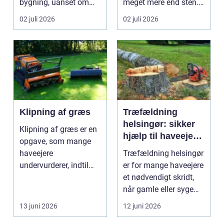
bygning, uanset om
meget mere end sten.
der er tale om bolig...
Det handler om at...
02 juli 2026
02 juli 2026
Klipning af græs
Træfældning
helsingør: sikker
Klipning af græs er en
hjælp til haveejere
opgave, som mange
og virksomheder
haveejere
Træfældning helsingør
undervurderer, indtil
er for mange haveejere
plænen pludselig ser
et nødvendigt skridt,
ujævn,...
når gamle eller syge
træer skaber...
13 juni 2026
12 juni 2026