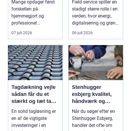
Mange opdager først
Field service spiller en
forskellen på
stadigt større rolle i en
hjemmegjort og
verden, hvor energi,
professionel
digitalisering og grøn
vinduespudsning, nå...
omsti...
07 juli 2026
06 juli 2026
Tagdækning vejle
Stenhugger
sådan får du et
esbjerg kvalitet,
stærkt og tæt tag i
håndværk og
mange år
personlige
En solid tagløsning er
Når du søger efter en
løsninger
en af de vigtigste
Stenhugger Esbjerg,
investeringer i en
handler det ofte om