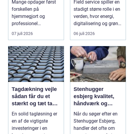
Mange opdager først
Field service spiller en
forskellen på
stadigt større rolle i en
hjemmegjort og
verden, hvor energi,
professionel
digitalisering og grøn
vinduespudsning, nå...
omsti...
07 juli 2026
06 juli 2026
Tagdækning vejle
Stenhugger
sådan får du et
esbjerg kvalitet,
stærkt og tæt tag i
håndværk og
mange år
personlige
En solid tagløsning er
Når du søger efter en
løsninger
en af de vigtigste
Stenhugger Esbjerg,
investeringer i en
handler det ofte om