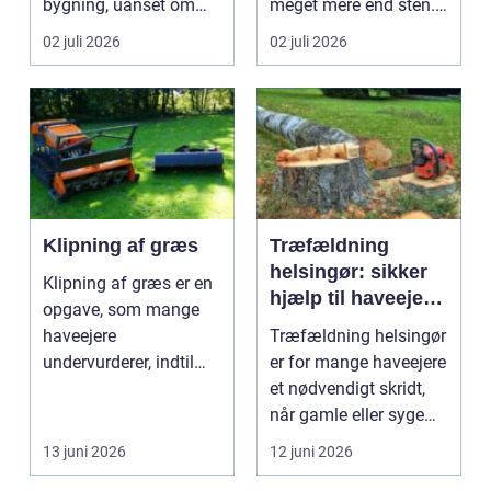
bygning, uanset om
meget mere end sten.
der er tale om bolig...
Det handler om at...
02 juli 2026
02 juli 2026
Klipning af græs
Træfældning
helsingør: sikker
Klipning af græs er en
hjælp til haveejere
opgave, som mange
og virksomheder
haveejere
Træfældning helsingør
undervurderer, indtil
er for mange haveejere
plænen pludselig ser
et nødvendigt skridt,
ujævn,...
når gamle eller syge
træer skaber...
13 juni 2026
12 juni 2026