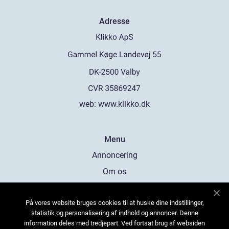
Adresse
web:
www.klikko.dk
Menu
Annoncering
Om os
Cookies
På vores website bruges cookies til at huske dine indstillinger,
Kontakt os
statistik og personalisering af indhold og annoncer. Denne
Sitemap
information deles med tredjepart. Ved fortsat brug af websiden