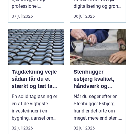
professionel
digitalisering og grøn
vinduespudsning, nå...
omsti...
07 juli 2026
06 juli 2026
Tagdækning vejle
Stenhugger
sådan får du et
esbjerg kvalitet,
stærkt og tæt tag i
håndværk og
mange år
personlige
En solid tagløsning er
Når du søger efter en
løsninger
en af de vigtigste
Stenhugger Esbjerg,
investeringer i en
handler det ofte om
bygning, uanset om
meget mere end sten.
der er tale om bolig...
Det handler om at...
02 juli 2026
02 juli 2026