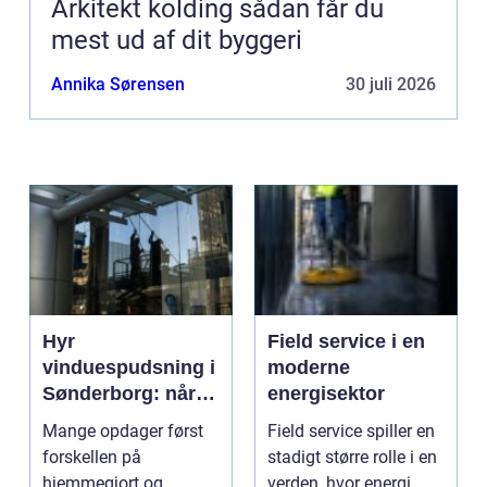
Arkitekt kolding sådan får du
mest ud af dit byggeri
Annika Sørensen
30 juli 2026
Hyr
Field service i en
vinduespudsning i
moderne
Sønderborg: når
energisektor
det skal være nemt
Mange opdager først
Field service spiller en
forskellen på
stadigt større rolle i en
hjemmegjort og
verden, hvor energi,