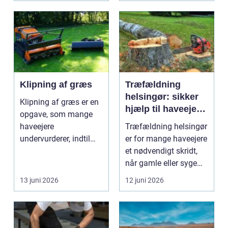
Klipning af græs
Træfældning
helsingør: sikker
Klipning af græs er en
hjælp til haveejere
opgave, som mange
og virksomheder
haveejere
Træfældning helsingør
undervurderer, indtil
er for mange haveejere
plænen pludselig ser
et nødvendigt skridt,
ujævn,...
når gamle eller syge
træer skaber...
13 juni 2026
12 juni 2026