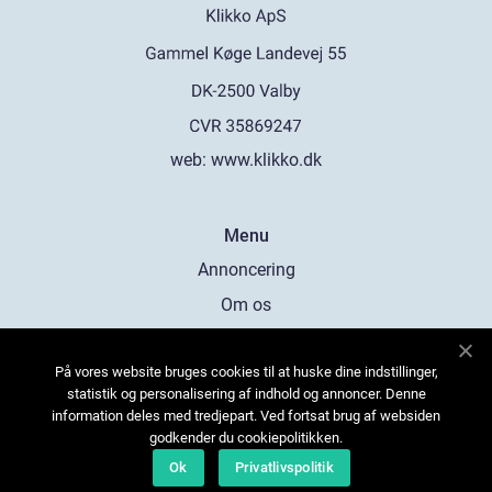
web:
www.klikko.dk
Menu
Annoncering
Om os
Cookies
På vores website bruges cookies til at huske dine indstillinger,
Kontakt os
statistik og personalisering af indhold og annoncer. Denne
Sitemap
information deles med tredjepart. Ved fortsat brug af websiden
godkender du cookiepolitikken.
Ok
Privatlivspolitik