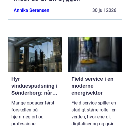
Annika Sørensen
30 juli 2026
Hyr
Field service i en
vinduespudsning i
moderne
Sønderborg: når
energisektor
det skal være nemt
Mange opdager først
Field service spiller en
forskellen på
stadigt større rolle i en
hjemmegjort og
verden, hvor energi,
professionel
digitalisering og grøn