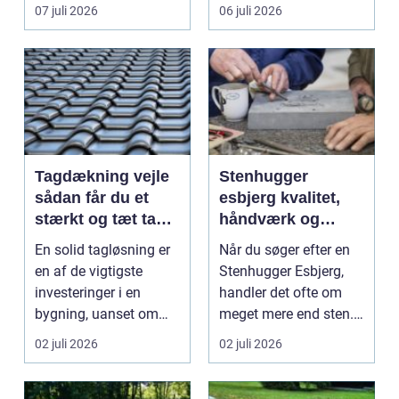
vinduespudsning, nå...
omsti...
07 juli 2026
06 juli 2026
Tagdækning vejle
Stenhugger
sådan får du et
esbjerg kvalitet,
stærkt og tæt tag i
håndværk og
mange år
personlige
En solid tagløsning er
Når du søger efter en
løsninger
en af de vigtigste
Stenhugger Esbjerg,
investeringer i en
handler det ofte om
bygning, uanset om
meget mere end sten.
der er tale om bolig...
Det handler om at...
02 juli 2026
02 juli 2026