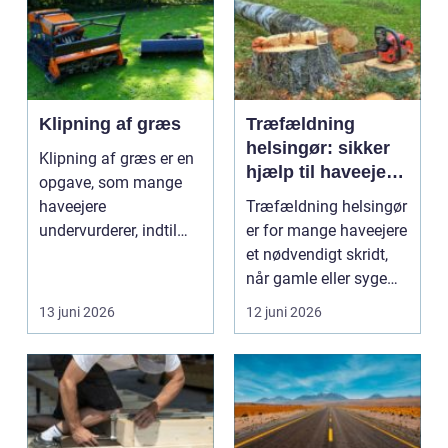
Klipning af græs
Træfældning
helsingør: sikker
Klipning af græs er en
hjælp til haveejere
opgave, som mange
og virksomheder
haveejere
Træfældning helsingør
undervurderer, indtil
er for mange haveejere
plænen pludselig ser
et nødvendigt skridt,
ujævn,...
når gamle eller syge
træer skaber...
13 juni 2026
12 juni 2026