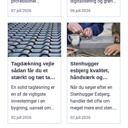
professionel
digitalisering og grøn
vinduespudsning, nå...
omsti...
07 juli 2026
06 juli 2026
Tagdækning vejle
Stenhugger
sådan får du et
esbjerg kvalitet,
stærkt og tæt tag i
håndværk og
mange år
personlige
En solid tagløsning er
Når du søger efter en
løsninger
en af de vigtigste
Stenhugger Esbjerg,
investeringer i en
handler det ofte om
bygning, uanset om
meget mere end sten.
der er tale om bolig...
Det handler om at...
02 juli 2026
02 juli 2026