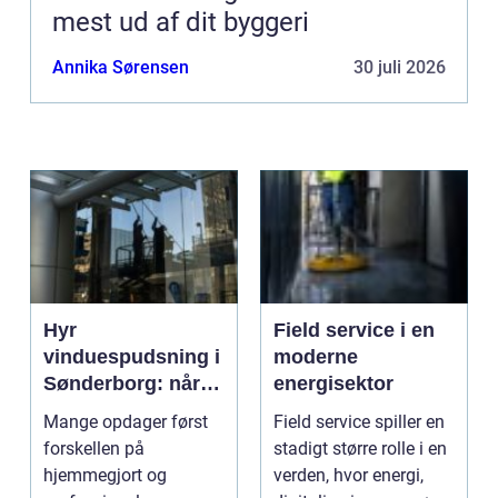
mest ud af dit byggeri
Annika Sørensen
30 juli 2026
Hyr
Field service i en
vinduespudsning i
moderne
Sønderborg: når
energisektor
det skal være nemt
Mange opdager først
Field service spiller en
forskellen på
stadigt større rolle i en
hjemmegjort og
verden, hvor energi,