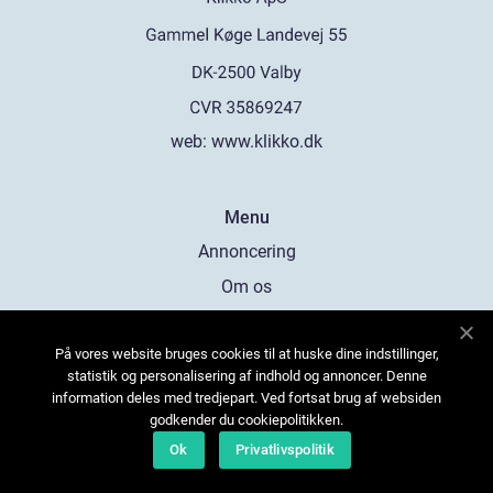
web:
www.klikko.dk
Menu
Annoncering
Om os
Cookies
På vores website bruges cookies til at huske dine indstillinger,
Kontakt os
statistik og personalisering af indhold og annoncer. Denne
Sitemap
information deles med tredjepart. Ved fortsat brug af websiden
godkender du cookiepolitikken.
Ok
Privatlivspolitik