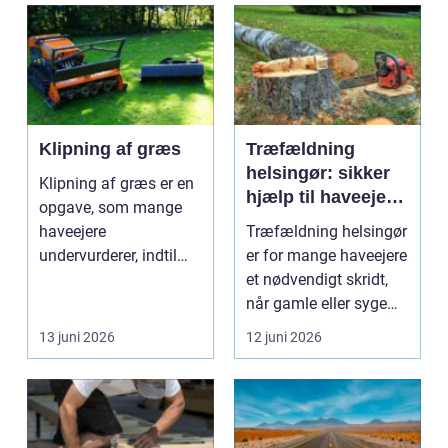
Klipning af græs
Træfældning
helsingør: sikker
Klipning af græs er en
hjælp til haveejere
opgave, som mange
og virksomheder
haveejere
Træfældning helsingør
undervurderer, indtil
er for mange haveejere
plænen pludselig ser
et nødvendigt skridt,
ujævn,...
når gamle eller syge
træer skaber...
13 juni 2026
12 juni 2026