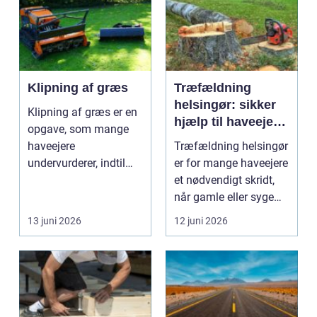
Klipning af græs
Træfældning
helsingør: sikker
Klipning af græs er en
hjælp til haveejere
opgave, som mange
og virksomheder
haveejere
Træfældning helsingør
undervurderer, indtil
er for mange haveejere
plænen pludselig ser
et nødvendigt skridt,
ujævn,...
når gamle eller syge
træer skaber...
13 juni 2026
12 juni 2026