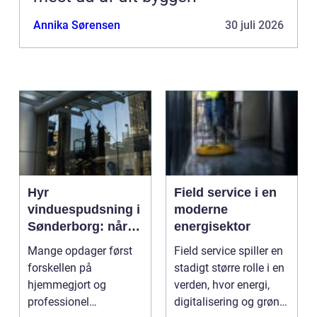
Annika Sørensen
30 juli 2026
Hyr
Field service i en
vinduespudsning i
moderne
Sønderborg: når
energisektor
det skal være nemt
Mange opdager først
Field service spiller en
forskellen på
stadigt større rolle i en
hjemmegjort og
verden, hvor energi,
professionel
digitalisering og grøn