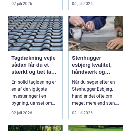
vinduespudsning, nå...
omsti...
07 juli 2026
06 juli 2026
Tagdækning vejle
Stenhugger
sådan får du et
esbjerg kvalitet,
stærkt og tæt tag i
håndværk og
mange år
personlige
En solid tagløsning er
Når du søger efter en
løsninger
en af de vigtigste
Stenhugger Esbjerg,
investeringer i en
handler det ofte om
bygning, uanset om
meget mere end sten.
der er tale om bolig...
Det handler om at...
02 juli 2026
02 juli 2026