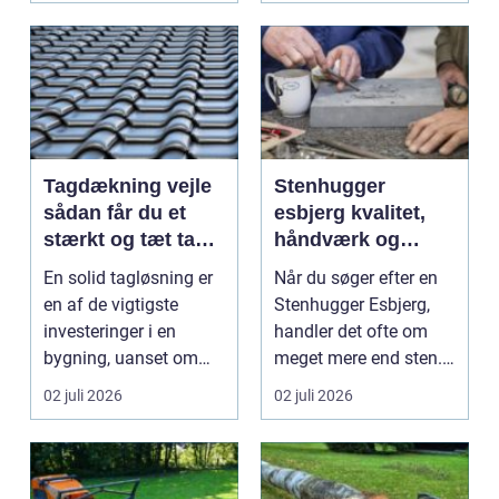
Tagdækning vejle
Stenhugger
sådan får du et
esbjerg kvalitet,
stærkt og tæt tag i
håndværk og
mange år
personlige
En solid tagløsning er
Når du søger efter en
løsninger
en af de vigtigste
Stenhugger Esbjerg,
investeringer i en
handler det ofte om
bygning, uanset om
meget mere end sten.
der er tale om bolig...
Det handler om at...
02 juli 2026
02 juli 2026