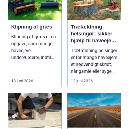
Klipning af græs
Træfældning
helsingør: sikker
Klipning af græs er en
hjælp til haveejere
opgave, som mange
og virksomheder
haveejere
Træfældning helsingør
undervurderer, indtil
er for mange haveejere
plænen pludselig ser
et nødvendigt skridt,
ujævn,...
når gamle eller syge
træer skaber...
13 juni 2026
12 juni 2026