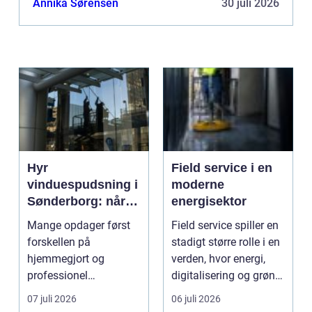
Annika Sørensen
30 juli 2026
Hyr
Field service i en
vinduespudsning i
moderne
Sønderborg: når
energisektor
det skal være nemt
Mange opdager først
Field service spiller en
forskellen på
stadigt større rolle i en
hjemmegjort og
verden, hvor energi,
professionel
digitalisering og grøn
vinduespudsning, nå...
omsti...
07 juli 2026
06 juli 2026