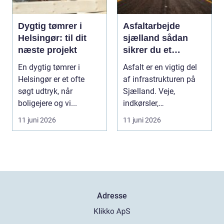
Dygtig tømrer i
Asfaltarbejde
Helsingør: til dit
sjælland sådan
næste projekt
sikrer du et
holdbart resultat
En dygtig tømrer i
Asfalt er en vigtig del
Helsingør er et ofte
af infrastrukturen på
søgt udtryk, når
Sjælland. Veje,
boligejere og vi...
indkørsler,
parkeringspladser og
11 juni 2026
11 juni 2026
stier...
Adresse