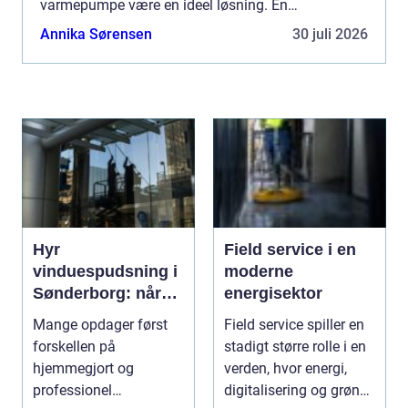
varmepumpe være en ideel løsning. En
varmepumpe er et apparat, der flytter varme fr...
Annika Sørensen
30 juli 2026
Hyr
Field service i en
vinduespudsning i
moderne
Sønderborg: når
energisektor
det skal være nemt
Mange opdager først
Field service spiller en
forskellen på
stadigt større rolle i en
hjemmegjort og
verden, hvor energi,
professionel
digitalisering og grøn