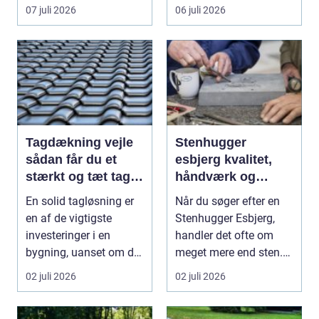
vinduespudsning, nå...
omsti...
07 juli 2026
06 juli 2026
Tagdækning vejle
Stenhugger
sådan får du et
esbjerg kvalitet,
stærkt og tæt tag i
håndværk og
mange år
personlige
En solid tagløsning er
Når du søger efter en
løsninger
en af de vigtigste
Stenhugger Esbjerg,
investeringer i en
handler det ofte om
bygning, uanset om der
meget mere end sten.
er tale om bolig...
Det handler om at...
02 juli 2026
02 juli 2026