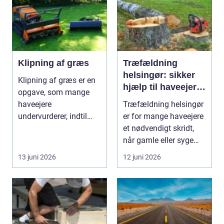
Klipning af græs
Træfældning
helsingør: sikker
Klipning af græs er en
hjælp til haveejere
opgave, som mange
og virksomheder
haveejere
Træfældning helsingør
undervurderer, indtil
er for mange haveejere
plænen pludselig ser
et nødvendigt skridt,
ujævn,...
når gamle eller syge
træer skaber...
13 juni 2026
12 juni 2026