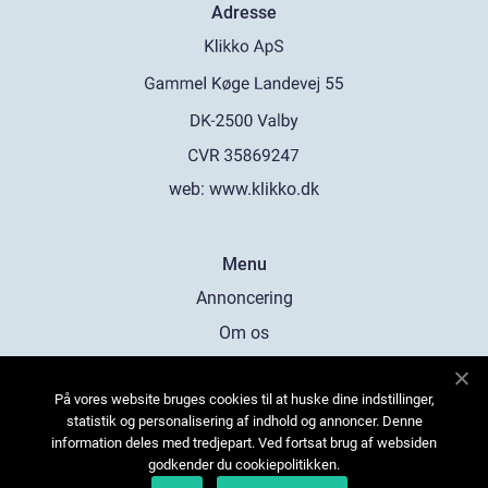
Adresse
web:
www.klikko.dk
Menu
Annoncering
Om os
Cookies
På vores website bruges cookies til at huske dine indstillinger,
Kontakt os
statistik og personalisering af indhold og annoncer. Denne
Sitemap
information deles med tredjepart. Ved fortsat brug af websiden
godkender du cookiepolitikken.