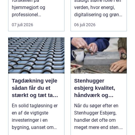
forskellen på
stadigt større rolle i en
hjemmegjort og
verden, hvor energi,
professionel
digitalisering og grøn
vinduespudsning, nå...
omsti...
07 juli 2026
06 juli 2026
Tagdækning vejle
Stenhugger
sådan får du et
esbjerg kvalitet,
stærkt og tæt tag i
håndværk og
mange år
personlige
En solid tagløsning er
Når du søger efter en
løsninger
en af de vigtigste
Stenhugger Esbjerg,
investeringer i en
handler det ofte om
bygning, uanset om
meget mere end sten.
der er tale om bolig...
Det handler om at...