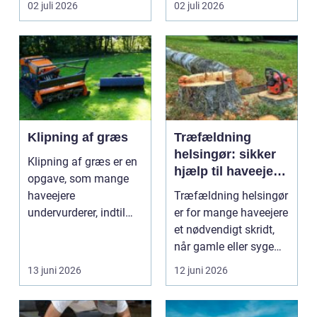
02 juli 2026
02 juli 2026
Klipning af græs
Træfældning
helsingør: sikker
Klipning af græs er en
hjælp til haveejere
opgave, som mange
og virksomheder
haveejere
Træfældning helsingør
undervurderer, indtil
er for mange haveejere
plænen pludselig ser
et nødvendigt skridt,
ujævn,...
når gamle eller syge
træer skaber...
13 juni 2026
12 juni 2026