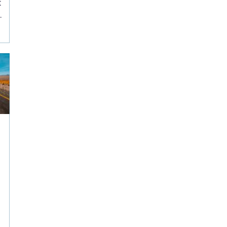
t
e
t