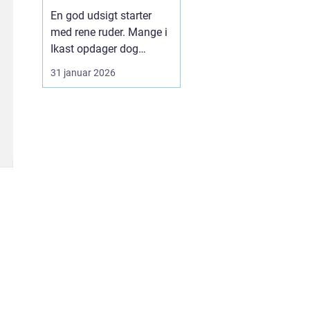
En god udsigt starter
med rene ruder. Mange i
Ikast opdager dog
hurtigt, at
31 januar 2026
vinduespudsning tager
mere tid og kræfter, end
man lige regner med.
Vejret skifter, støv fra
veje og marker sætter
sig, og striber på glasset
kan ødelægge både
lysindfald og ...