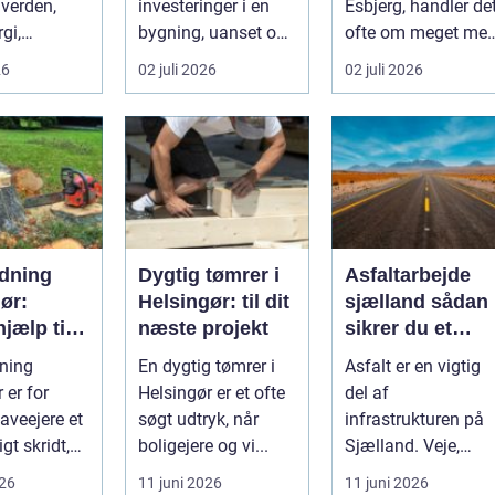
n verden,
investeringer i en
Esbjerg, handler de
gi,
bygning, uanset om
ofte om meget mer
ering og
der er tale om
end sten. Det
26
02 juli 2026
02 juli 2026
i...
bolig...
handler om at...
dning
Dygtig tømrer i
Asfaltarbejde
ør:
Helsingør: til dit
sjælland sådan
hjælp til
næste projekt
sikrer du et
ere og
holdbart resulta
ning
En dygtig tømrer i
Asfalt er en vigtig
mheder
 er for
Helsingør er et ofte
del af
veejere et
søgt udtryk, når
infrastrukturen på
gt skridt,
boligejere og vi...
Sjælland. Veje,
e eller syge
indkørsler,
026
11 juni 2026
11 juni 2026