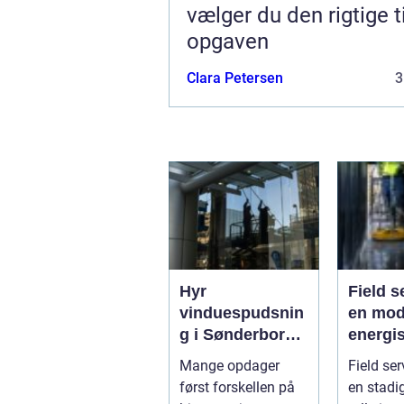
vælger du den rigtige ti
opgaven
Clara Petersen
3
Hyr
Field s
vinduespudsnin
en mod
g i Sønderborg:
energi
når det skal
Mange opdager
Field ser
være nemt
først forskellen på
en stadig