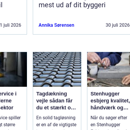
l
mest ud af dit byggeri
1 juli 2026
Annika Sørensen
30 juli 2026
ervice i
Tagdækning
Stenhugger
erne
vejle sådan får
esbjerg kvalitet,
sektor
du et stærkt og
håndværk og
tæt tag i mange
personlige
vice spiller
En solid tagløsning
Når du søger efter
år
løsninger
t større
er en af de vigtigste
en Stenhugger