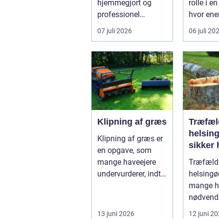
hjemmegjort og
rolle i e
professionel
hvor ener
vinduespudsning,
digitalis
07 juli 2026
06 juli 20
nå...
grøn omst
Klipning af græs
Træfæl
helsing
Klipning af græs er
sikker 
en opgave, som
haveej
mange haveejere
Træfæld
virkso
undervurderer, indtil
helsingør
plænen pludselig
mange ha
ser ujævn,...
nødvendi
når gaml
13 juni 2026
12 juni 2