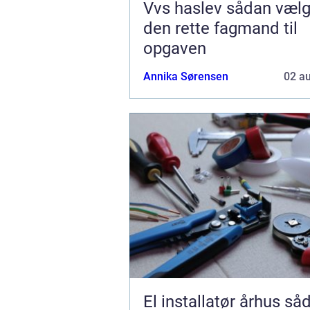
Vvs haslev sådan vælger du
den rette fagmand til
opgaven
Annika Sørensen
02 a
El installatør århus sådan