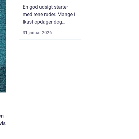
En god udsigt starter
med rene ruder. Mange i
Ikast opdager dog
hurtigt, at
31 januar 2026
vinduespudsning tager
mere tid og kræfter, end
man lige regner med.
Vejret skifter, støv fra
veje og marker sætter
sig, og striber på glasset
kan ødelægge både
lysindfald og ...
en
vis