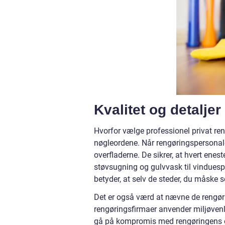
Kvalitet og detaljer
Hvorfor vælge professionel privat re
nøgleordene. Når rengøringspersonalet 
overfladerne. De sikrer, at hvert enes
støvsugning og gulvvask til vinduesp
betyder, at selv de steder, du måske se
Det er også værd at nævne de rengøri
rengøringsfirmaer anvender miljøvenl
gå på kompromis med rengøringens effe