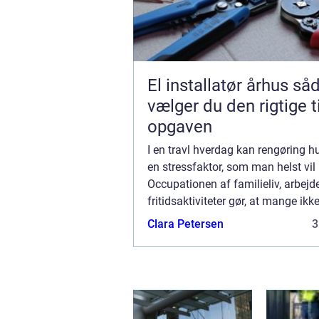
El installatør århus sådan
vælger du den rigtige ti
opgaven
I en travl hverdag kan rengøring hu
en stressfaktor, som man helst vil
Occupationen af familieliv, arbejd
fritidsaktiviteter gør, at mange ikke 
at holde hjemmet rent. Heldigvis f
Clara Petersen
3
lø...