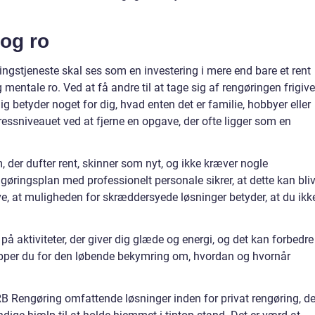
 og ro
ngstjeneste skal ses som en investering i mere end bare et rent
g mentale ro. Ved at få andre til at tage sig af rengøringen frigive
lig betyder noget for dig, hvad enten det er familie, hobbyer eller
essniveauet ved at fjerne en opgave, der ofte ligger som en
, der dufter rent, skinner som nyt, og ikke kræver nogle
ngøringsplan med professionelt personale sikrer, at dette kan bli
eve, at muligheden for skræddersyede løsninger betyder, at du ikk
 på aktiviteter, der giver dig glæde og energi, og det kan forbedre
slipper du for den løbende bekymring om, hvordan og hvornår
B Rengøring omfattende løsninger inden for privat rengøring, de