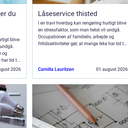
Låseservice thisted
I en travl hverdag kan rengøring hurtigt blive
en stressfaktor, som man helst vil undgå.
Occupationen af familieliv, arbejde og
rtigt blive
fritidsaktiviteter gør, at mange ikke har tid til
 undgå.
at holde hjemmet rent. Heldigvis findes der
e og
lø...
har tid til
indes der
ugust 2026
Camilla Lauritzen
01 august 2026