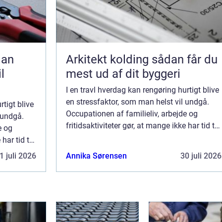
Arkitekt kolding sådan får du
l
mest ud af dit byggeri
I en travl hverdag kan rengøring hurtigt blive
en stressfaktor, som man helst vil undgå.
rtigt blive
Occupationen af familieliv, arbejde og
 undgå.
fritidsaktiviteter gør, at mange ikke har tid til
e og
at holde hjemmet rent. Heldigvis findes der
har tid til
lø...
indes der
1 juli 2026
Annika Sørensen
30 juli 2026