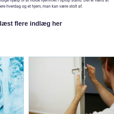
ndige hjælp til at holde hjemmet i tiptop stand. Det er værd at
mere hverdag og et hjem, man kan være stolt af.
læst flere indlæg her