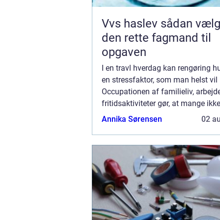
Vvs haslev sådan vælger du
den rette fagmand til
opgaven
I en travl hverdag kan rengøring hu
en stressfaktor, som man helst vil
Occupationen af familieliv, arbejd
fritidsaktiviteter gør, at mange ikke 
at holde hjemmet rent. Heldigvis f
Annika Sørensen
02 a
lø...