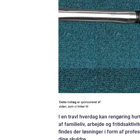
I en travl hverdag kan rengøring hur
af familieliv, arbejde og fritidsaktiv
findes der løsninger i form af profe
dine skuldre.