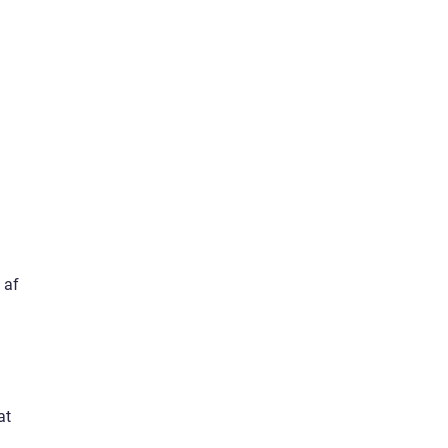
 af
g
at