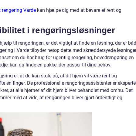
t rengøring Varde
kan hjælpe dig med at bevare et rent og
sibilitet i rengøringsløsninger
jælp til rengøringen, er det vigtigt at finde en løsning, der er bå
engøring i Varde tilbyder netop dette med skræddersyede løsninger
 Uanset om du har brug for ugentlig rengøring, hovedrengøring en
dje, kan du finde en pakke, der passer til dine behov.
øring er, at du kan stole på, at dit hjem vil være rent og
e en finger. De professionelle rengøringsassistenter er eksperter
krer, at alle hjørner af dit hjem bliver behandlet med omhu. Det
mmer med at vide, at rengøringen bliver gjort ordentligt og