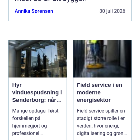
Annika Sørensen
30 juli 2026
Hyr
Field service i en
vinduespudsning i
moderne
Sønderborg: når
energisektor
det skal være nemt
Mange opdager først
Field service spiller en
forskellen på
stadigt større rolle i en
hjemmegjort og
verden, hvor energi,
professionel
digitalisering og grøn