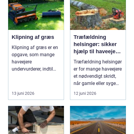
Klipning af græs
Træfældning
helsingør: sikker
Klipning af græs er en
hjælp til haveejere
opgave, som mange
og virksomheder
haveejere
Træfældning helsingør
undervurderer, indtil
er for mange haveejere
plænen pludselig ser
et nødvendigt skridt,
ujævn,...
når gamle eller syge
træer skaber...
13 juni 2026
12 juni 2026