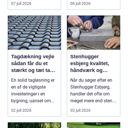
vinduespudsning, nå...
omsti...
07 juli 2026
06 juli 2026
Tagdækning vejle
Stenhugger
sådan får du et
esbjerg kvalitet,
stærkt og tæt tag i
håndværk og
mange år
personlige
En solid tagløsning er
Når du søger efter en
løsninger
en af de vigtigste
Stenhugger Esbjerg,
investeringer i en
handler det ofte om
bygning, uanset om
meget mere end sten.
der er tale om bolig...
Det handler om at...
02 juli 2026
02 juli 2026