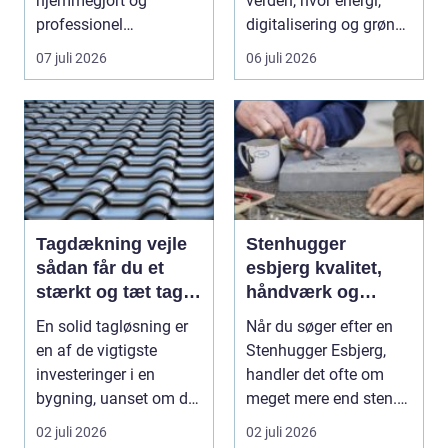
hjemmegjort og
verden, hvor energi,
professionel
digitalisering og grøn
vinduespudsning, nå...
omsti...
07 juli 2026
06 juli 2026
Tagdækning vejle
Stenhugger
sådan får du et
esbjerg kvalitet,
stærkt og tæt tag i
håndværk og
mange år
personlige
En solid tagløsning er
Når du søger efter en
løsninger
en af de vigtigste
Stenhugger Esbjerg,
investeringer i en
handler det ofte om
bygning, uanset om der
meget mere end sten.
er tale om bolig...
Det handler om at...
02 juli 2026
02 juli 2026