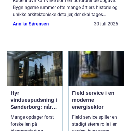
København kan virke som en udfordrende opgave.
Bygningerne rummer ofte mange årtiers historie og
unikke arkitektoniske detaljer, der skal tages
hensyn til. entreprenør Køb...
Annika Sørensen
30 juli 2026
Hyr
Field service i en
vinduespudsning i
moderne
Sønderborg: når
energisektor
det skal være nemt
Mange opdager først
Field service spiller en
forskellen på
stadigt større rolle i en