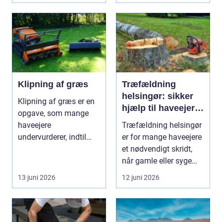
Klipning af græs
Træfældning
helsingør: sikker
Klipning af græs er en
hjælp til haveejere
opgave, som mange
og virksomheder
haveejere
Træfældning helsingør
undervurderer, indtil
er for mange haveejere
plænen pludselig ser
et nødvendigt skridt,
ujævn,...
når gamle eller syge
træer skaber...
13 juni 2026
12 juni 2026