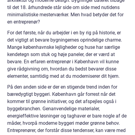
arkitektur og moderne design. Bygninger dateret tilbage
til det 18. århundrede står side om side med nutidens
minimalistiske mesterværker. Men hvad betyder det for
en entreprenør?
For det første, når du arbejder i en by rig på historie, er
det vigtigt at bevare bygningernes oprindelige charme.
Mange københavnske lejligheder og huse har særlige
kendetegn som stuk og høje paneler, der er værd at
bevare. En erfaren entreprenør i København vil kunne
give rådgivning om, hvordan du bedst bevarer disse
elementer, samtidig med at du moderniserer dit hjem.
På den anden side er der en stigende trend inden for
bæredygtigt byggeri. København går forrest når det
kommer til grønne initiativer, og det afspejles også i
byggebranchen. Genanvendelige materialer,
energieffektive løsninger og taghaver er bare nogle af de
måder, hvorpå moderne byggeri møder grønne behov.
Entreprenører, der forstår disse tendenser, kan være med