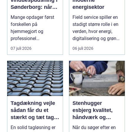
Sønderborg: når
energisektor
det skal være nemt
Mange opdager først
Field service spiller en
forskellen på
stadigt større rolle i en
hjemmegjort og
verden, hvor energi,
professionel
digitalisering og grøn
vinduespudsning, nå...
omsti...
07 juli 2026
06 juli 2026
Tagdækning vejle
Stenhugger
sådan får du et
esbjerg kvalitet,
stærkt og tæt tag i
håndværk og
mange år
personlige
En solid tagløsning er
Når du søger efter en
løsninger