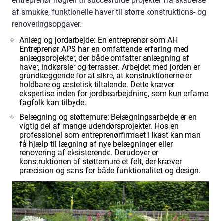
entreprenør nøglen til succesfulde projekter fra skabelse
af smukke, funktionelle haver til større konstruktions- og
renoveringsopgaver.
Anlæg og jordarbejde: En entreprenør som AH
Entreprenør APS har en omfattende erfaring med
anlægsprojekter, der både omfatter anlægning af
haver, indkørsler og terrasser. Arbejdet med jorden er
grundlæggende for at sikre, at konstruktionerne er
holdbare og æstetisk tiltalende. Dette kræver
ekspertise inden for jordbearbejdning, som kun erfarne
fagfolk kan tilbyde.
Belægning og støttemure: Belægningsarbejde er en
vigtig del af mange udendørsprojekter. Hos en
professionel som entreprenørfirmaet i Ikast kan man
få hjælp til lægning af nye belægninger eller
renovering af eksisterende. Derudover er
konstruktionen af støttemure et felt, der kræver
præcision og sans for både funktionalitet og design.