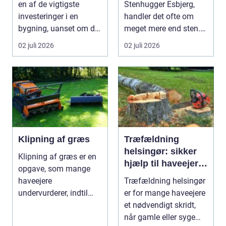
en af de vigtigste
Stenhugger Esbjerg,
investeringer i en
handler det ofte om
bygning, uanset om der
meget mere end sten.
er tale om bolig...
Det handler om at...
02 juli 2026
02 juli 2026
Klipning af græs
Træfældning
helsingør: sikker
Klipning af græs er en
hjælp til haveejere
opgave, som mange
og virksomheder
haveejere
Træfældning helsingør
undervurderer, indtil
er for mange haveejere
plænen pludselig ser
et nødvendigt skridt,
ujævn,...
når gamle eller syge