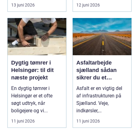
træer skaber...
13 juni 2026
12 juni 2026
Dygtig tømrer i
Asfaltarbejde
Helsingør: til dit
sjælland sådan
næste projekt
sikrer du et
holdbart resultat
En dygtig tømrer i
Asfalt er en vigtig del
Helsingør er et ofte
af infrastrukturen på
søgt udtryk, når
Sjælland. Veje,
boligejere og vi...
indkørsler,
parkeringspladser og
11 juni 2026
11 juni 2026
stier...