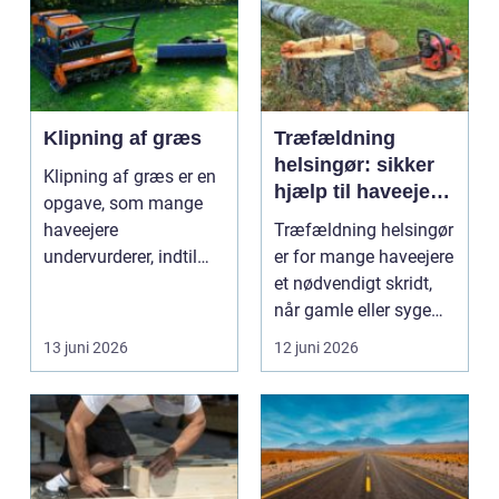
Klipning af græs
Træfældning
helsingør: sikker
Klipning af græs er en
hjælp til haveejere
opgave, som mange
og virksomheder
haveejere
Træfældning helsingør
undervurderer, indtil
er for mange haveejere
plænen pludselig ser
et nødvendigt skridt,
ujævn,...
når gamle eller syge
træer skaber...
13 juni 2026
12 juni 2026