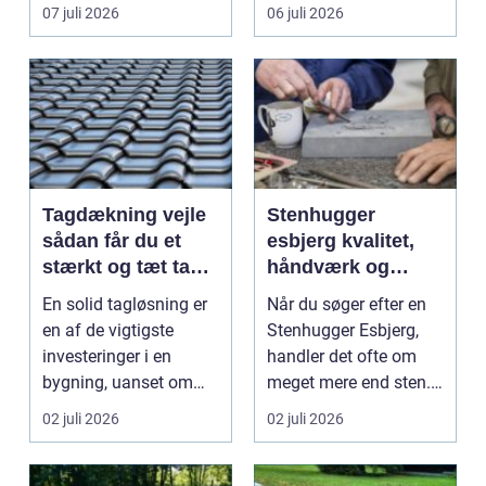
vinduespudsning, nå...
omsti...
07 juli 2026
06 juli 2026
Tagdækning vejle
Stenhugger
sådan får du et
esbjerg kvalitet,
stærkt og tæt tag i
håndværk og
mange år
personlige
En solid tagløsning er
Når du søger efter en
løsninger
en af de vigtigste
Stenhugger Esbjerg,
investeringer i en
handler det ofte om
bygning, uanset om
meget mere end sten.
der er tale om bolig...
Det handler om at...
02 juli 2026
02 juli 2026