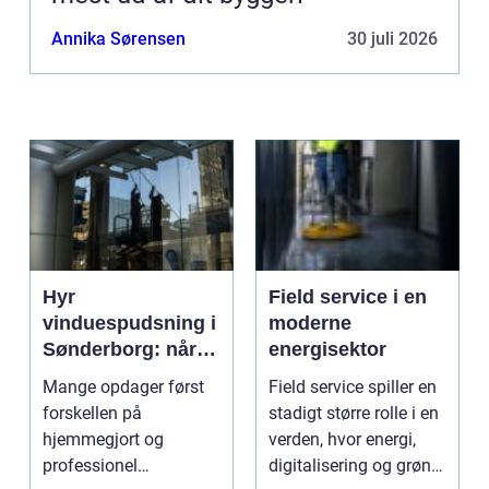
Annika Sørensen
30 juli 2026
Hyr
Field service i en
vinduespudsning i
moderne
Sønderborg: når
energisektor
det skal være nemt
Mange opdager først
Field service spiller en
forskellen på
stadigt større rolle i en
hjemmegjort og
verden, hvor energi,
professionel
digitalisering og grøn