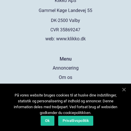
web:
www.klikko.dk
Menu
Annoncering
Om os
Cookies
På vores website bruges cookies til at huske dine indstillinger,
Kontakt os
statistik og personalisering af indhold og annoncer. Denne
Sitemap
information deles med tredjepart. Ved fortsat brug af websiden
godkender du cookiepolitikken.
Ok
Privatlivspolitik