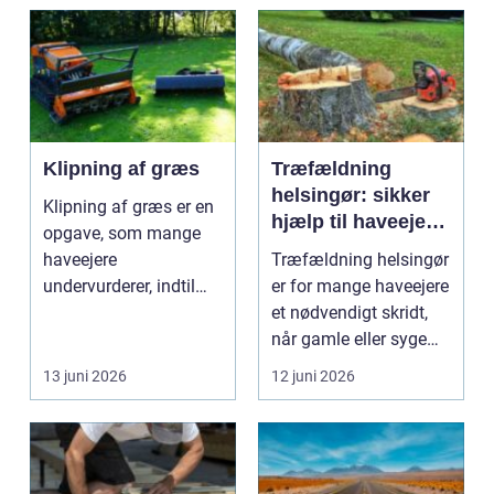
Klipning af græs
Træfældning
helsingør: sikker
Klipning af græs er en
hjælp til haveejere
opgave, som mange
og virksomheder
haveejere
Træfældning helsingør
undervurderer, indtil
er for mange haveejere
plænen pludselig ser
et nødvendigt skridt,
ujævn,...
når gamle eller syge
træer skaber...
13 juni 2026
12 juni 2026