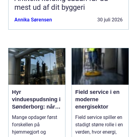
mest ud af dit byggeri
Annika Sørensen
30 juli 2026
Hyr
Field service i en
vinduespudsning i
moderne
Sønderborg: når
energisektor
det skal være nemt
Mange opdager først
Field service spiller en
forskellen på
stadigt større rolle i en
hjemmegjort og
verden, hvor energi,