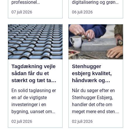
professionel
digitalisering og grøn
vinduespudsning, nå...
omsti...
07 juli 2026
06 juli 2026
Tagdækning vejle
Stenhugger
sådan får du et
esbjerg kvalitet,
stærkt og tæt tag i
håndværk og
mange år
personlige
En solid tagløsning er
Når du søger efter en
løsninger
en af de vigtigste
Stenhugger Esbjerg,
investeringer i en
handler det ofte om
bygning, uanset om
meget mere end sten.
der er tale om bolig...
Det handler om at...
02 juli 2026
02 juli 2026