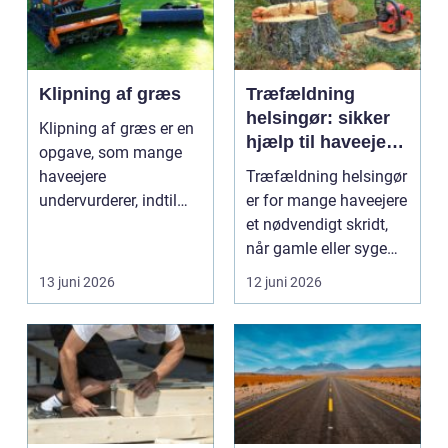
Klipning af græs
Træfældning
helsingør: sikker
Klipning af græs er en
hjælp til haveejere
opgave, som mange
og virksomheder
haveejere
Træfældning helsingør
undervurderer, indtil
er for mange haveejere
plænen pludselig ser
et nødvendigt skridt,
ujævn,...
når gamle eller syge
træer skaber...
13 juni 2026
12 juni 2026