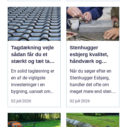
Tagdækning vejle
Stenhugger
sådan får du et
esbjerg kvalitet,
stærkt og tæt tag i
håndværk og
mange år
personlige
En solid tagløsning er
Når du søger efter en
løsninger
en af de vigtigste
Stenhugger Esbjerg,
investeringer i en
handler det ofte om
bygning, uanset om
meget mere end sten.
der er tale om bolig...
Det handler om at...
02 juli 2026
02 juli 2026