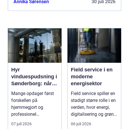
Annika Sørensen
30 juli 2026
Hyr
Field service i en
vinduespudsning i
moderne
Sønderborg: når
energisektor
det skal være nemt
Mange opdager først
Field service spiller en
forskellen på
stadigt større rolle i en
hjemmegjort og
verden, hvor energi,
professionel
digitalisering og grøn
vinduespudsning, nå...
omsti...
07 juli 2026
06 juli 2026