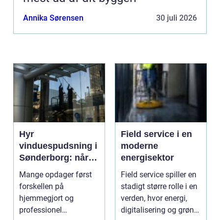
Annika Sørensen
30 juli 2026
Hyr
Field service i en
vinduespudsning i
moderne
Sønderborg: når
energisektor
det skal være nemt
Mange opdager først
Field service spiller en
forskellen på
stadigt større rolle i en
hjemmegjort og
verden, hvor energi,
professionel
digitalisering og grøn