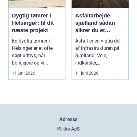
Dygtig tømrer i
Asfaltarbejde
Helsingør: til dit
sjælland sådan
næste projekt
sikrer du et
holdbart resultat
En dygtig tømrer i
Asfalt er en vigtig del
Helsingør er et ofte
af infrastrukturen på
søgt udtryk, når
Sjælland. Veje,
boligejere og vi...
indkørsler,
parkeringspladser og
11 juni 2026
11 juni 2026
stier...
Adresse