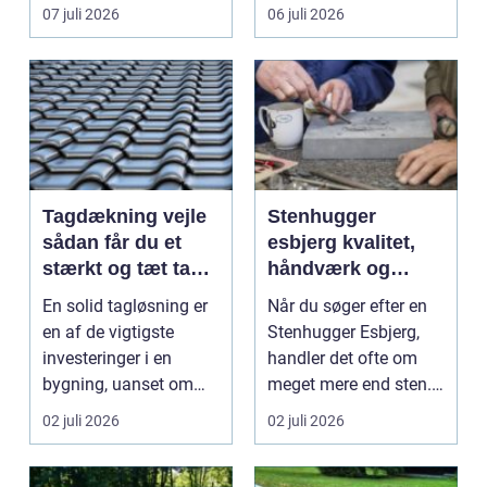
vinduespudsning, nå...
omsti...
07 juli 2026
06 juli 2026
Tagdækning vejle
Stenhugger
sådan får du et
esbjerg kvalitet,
stærkt og tæt tag i
håndværk og
mange år
personlige
En solid tagløsning er
Når du søger efter en
løsninger
en af de vigtigste
Stenhugger Esbjerg,
investeringer i en
handler det ofte om
bygning, uanset om
meget mere end sten.
der er tale om bolig...
Det handler om at...
02 juli 2026
02 juli 2026