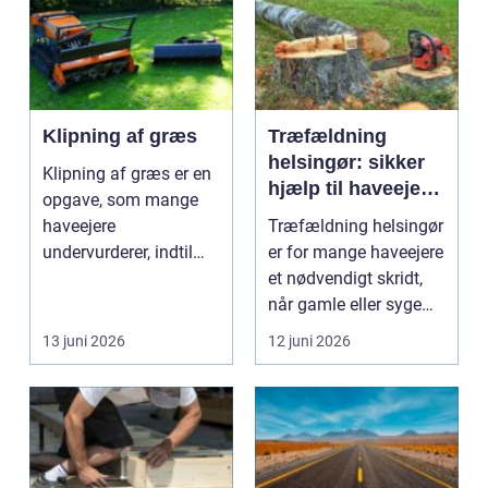
Klipning af græs
Træfældning
helsingør: sikker
Klipning af græs er en
hjælp til haveejere
opgave, som mange
og virksomheder
haveejere
Træfældning helsingør
undervurderer, indtil
er for mange haveejere
plænen pludselig ser
et nødvendigt skridt,
ujævn,...
når gamle eller syge
træer skaber...
13 juni 2026
12 juni 2026