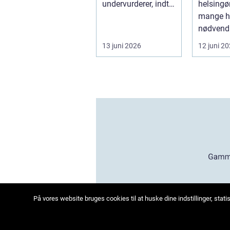
undervurderer, indtil
helsingør
plænen pludselig
mange ha
ser ujævn,...
nødvendi
når gaml
13 juni 2026
12 juni 2
træer ska
På vores website bruges cookies til at huske dine indstillinger, sta
we