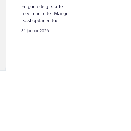
En god udsigt starter
med rene ruder. Mange i
Ikast opdager dog
hurtigt, at
31 januar 2026
vinduespudsning tager
mere tid og kræfter, end
man lige regner med.
Vejret skifter, støv fra
veje og marker sætter
sig, og striber på glasset
kan ødelægge både
lysindfald og ...