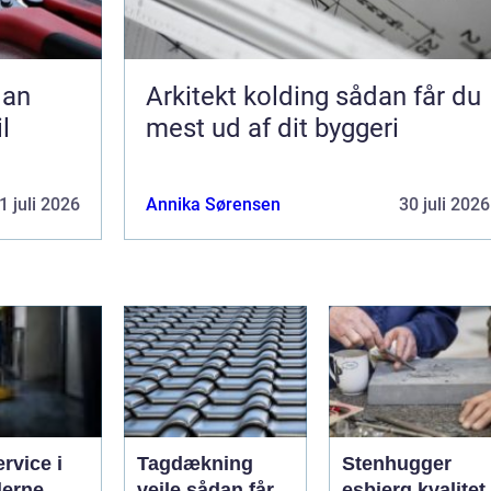
Arkitekt kolding sådan får du
l
mest ud af dit byggeri
1 juli 2026
Annika Sørensen
30 juli 2026
ervice i
Tagdækning
Stenhugger
erne
vejle sådan får
esbjerg kvalitet,