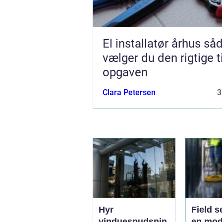
El installatør århus sådan
vælger du den rigtige ti
opgaven
Clara Petersen
3
Hyr
Field s
vinduespudsnin
en mod