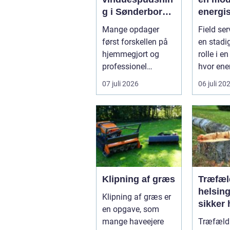
g i Sønderborg:
energi
når det skal
Mange opdager
Field ser
være nemt
først forskellen på
en stadig
hjemmegjort og
rolle i e
professionel
hvor ener
vinduespudsning,
digitalis
07 juli 2026
06 juli 20
nå...
grøn omst
Klipning af græs
Træfæl
helsing
Klipning af græs er
sikker 
en opgave, som
haveej
mange haveejere
Træfæld
virkso