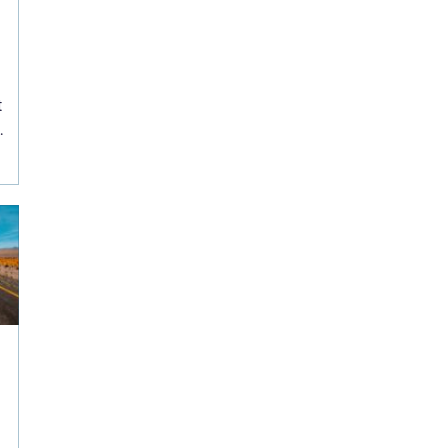
t
e
t