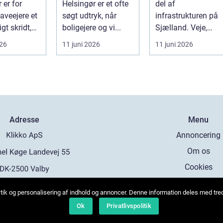
 er for
Helsingør er et ofte
del af
veejere et
søgt udtryk, når
infrastrukturen på
gt skridt,
boligejere og vi...
Sjælland. Veje,
e eller syge
indkørsler,
026
11 juni 2026
11 juni 2026
ber...
parkeringspladser
og stier...
Adresse
Menu
Annoncering
Om os
Cookies
Kontakt os
tistik og personalisering af indhold og annoncer. Denne information deles med tr
Sitemap
b:
www.klikko.dk
Ok
Privatlivspolitik