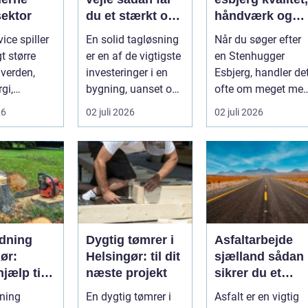
sektor
du et stærkt og
håndværk og
tæt tag i mange
personlige
vice spiller
En solid tagløsning
Når du søger efter
år
løsninger
t større
er en af de vigtigste
en Stenhugger
n verden,
investeringer i en
Esbjerg, handler de
gi,
bygning, uanset om
ofte om meget mer
ering og
der er tale om
end sten. Det
26
02 juli 2026
02 juli 2026
i...
bolig...
handler om at...
dning
Dygtig tømrer i
Asfaltarbejde
ør:
Helsingør: til dit
sjælland sådan
hjælp til
næste projekt
sikrer du et
ere og
holdbart resulta
ning
En dygtig tømrer i
Asfalt er en vigtig
mheder