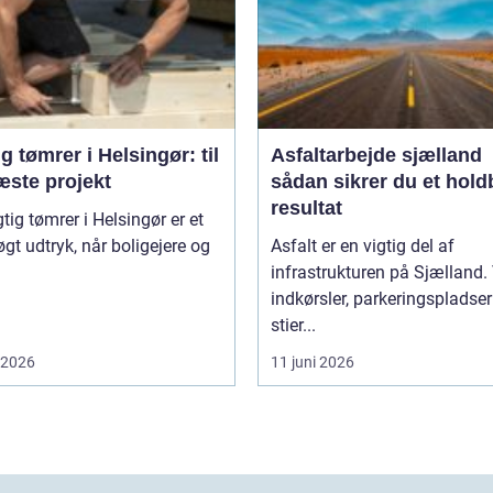
g tømrer i Helsingør: til
Asfaltarbejde sjælland
æste projekt
sådan sikrer du et hold
resultat
tig tømrer i Helsingør er et
øgt udtryk, når boligejere og
Asfalt er en vigtig del af
infrastrukturen på Sjælland. 
indkørsler, parkeringspladse
stier...
i 2026
11 juni 2026