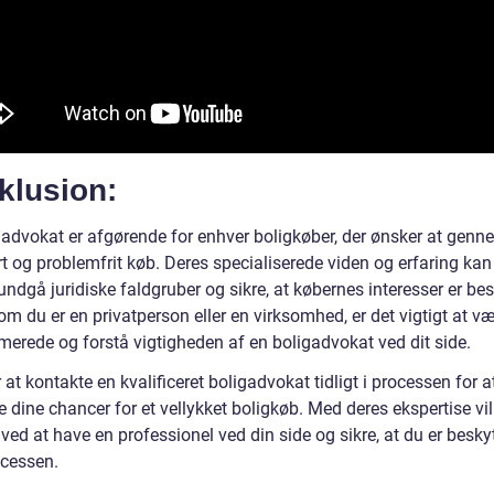
klusion:
gadvokat er afgørende for enhver boligkøber, der ønsker at genn
rt og problemfrit køb. Deres specialiserede viden og erfaring ka
ndgå juridiske faldgruber og sikre, at købernes interesser er bes
m du er en privatperson eller en virksomhed, er det vigtigt at v
merede og forstå vigtigheden af en boligadvokat ved dit side.
 at kontakte en kvalificeret boligadvokat tidligt i processen for a
 dine chancer for et vellykket boligkøb. Med deres ekspertise vil
 ved at have en professionel ved din side og sikre, at du er beskyt
ocessen.