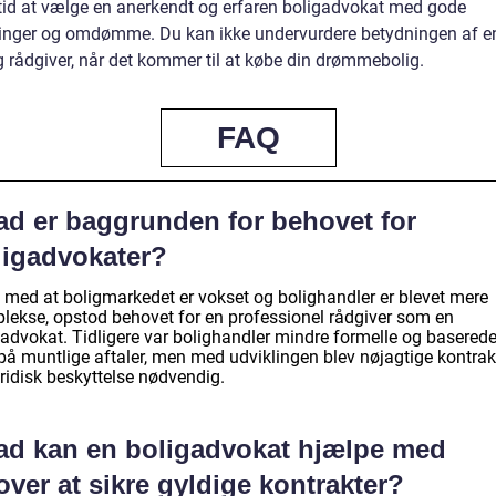
tid at vælge en anerkendt og erfaren boligadvokat med gode
inger og omdømme. Du kan ikke undervurdere betydningen af e
g rådgiver, når det kommer til at købe din drømmebolig.
FAQ
ad er baggrunden for behovet for
ligadvokater?
t med at boligmarkedet er vokset og bolighandler er blevet mere
lekse, opstod behovet for en professionel rådgiver som en
gadvokat. Tidligere var bolighandler mindre formelle og baserede
 på muntlige aftaler, men med udviklingen blev nøjagtige kontrak
ridisk beskyttelse nødvendig.
ad kan en boligadvokat hjælpe med
ver at sikre gyldige kontrakter?