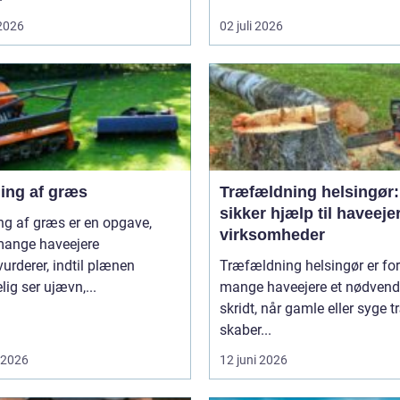
 2026
02 juli 2026
ning af græs
Træfældning helsingør:
sikker hjælp til haveeje
ng af græs er en opgave,
virksomheder
ange haveejere
urderer, indtil plænen
Træfældning helsingør er for
lig ser ujævn,...
mange haveejere et nødvend
skridt, når gamle eller syge t
skaber...
i 2026
12 juni 2026