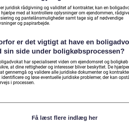
r juridisk rådgivning og validitet af kontrakter, kan en boligadv
 hjælpe med at kontrollere oplysninger om ejendommen, rådgiv
nsiering og pantelånsmuligheder samt tage sig af nødvendige
ysninger og papirarbejde.
rfor er det vigtigt at have en boligadv
d sin side under boligkøbsprocessen?
oligadvokat har specialiseret viden om ejendomsret og boligkøb
ikre, at dine rettigheder og interesser bliver beskyttet. De hjælpe
at gennemgå og validere alle juridiske dokumenter og kontrakte
identificere og løse eventuelle juridiske problemer, der kan opst
rvejs i processen.
Få læst flere indlæg her