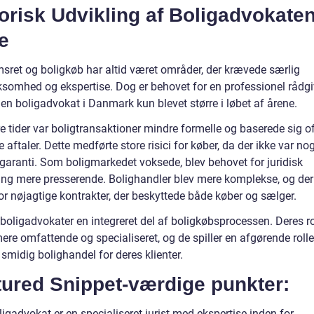
orisk Udvikling af Boligadvokate
e
sret og boligkøb har altid været områder, der krævede særlig
omhed og ekspertise. Dog er behovet for en professionel rådgiv
en boligadvokat i Danmark kun blevet større i løbet af årene.
ere tider var boligtransaktioner mindre formelle og baserede sig o
 aftaler. Dette medførte store risici for køber, da der ikke var no
 garanti. Som boligmarkedet voksede, blev behovet for juridisk
ing mere presserende. Bolighandler blev mere komplekse, og de
or nøjagtige kontrakter, der beskyttede både køber og sælger.
 boligadvokater en integreret del af boligkøbsprocessen. Deres ro
ere omfattende og specialiseret, og de spiller en afgørende rolle 
 smidig bolighandel for deres klienter.
tured Snippet-værdige punkter:
igadvokat er en specialiseret jurist med ekspertise inden for