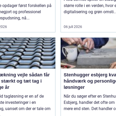
 opdager først forskellen på
større rolle i en verden, hvor 
egjort og professionel
digitalisering og grøn omsti..
spudsning, nå...
 2026
06 juli 2026
ing vejle sådan får
Stenhugger esbjerg kvalitet,
 stærkt og tæt tag i
håndværk og personlig
e år
løsninger
id tagløsning er en af de
Når du søger efter en Stenh
ste investeringer i en
Esbjerg, handler det ofte om
g, uanset om der er tale om
mere end sten. Det handler o
.