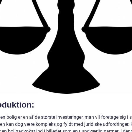
oduktion:
en bolig er en af de største investeringer, man vil foretage sig i sit
en kan dog være kompleks og fyldt med juridiske udfordringer. 
en boligadvokat ind i billedet som en uundværlig partner. I den