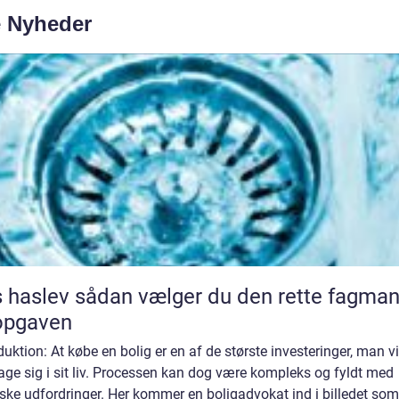
e Nyheder
dan vælger du den rette fagmand
 opgaven
duktion: At købe en bolig er en af de største investeringer, man vi
age sig i sit liv. Processen kan dog være kompleks og fyldt med
iske udfordringer. Her kommer en boligadvokat ind i billedet som