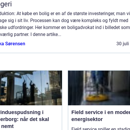
geri
duktion: At købe en bolig er en af de største investeringer, man vi
age sig i sit liv. Processen kan dog være kompleks og fyldt med
iske udfordringer. Her kommer en boligadvokat ind i billedet som
ærlig partner. I denne artike...
ka Sørensen
30 jul
vinduespudsning i
Field service i en mode
erborg: når det skal
energisektor
 nemt
Field service spiller en stadig