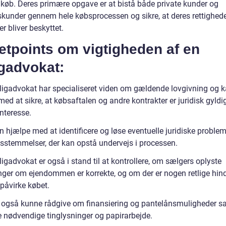
gkøb. Deres primære opgave er at bistå både private kunder og
skunder gennem hele købsprocessen og sikre, at deres rettighed
er bliver beskyttet.
etpoints om vigtigheden af en
igadvokat:
ligadvokat har specialiseret viden om gældende lovgivning og 
ed at sikre, at købsaftalen og andre kontrakter er juridisk gyldi
nteresse.
 hjælpe med at identificere og løse eventuelle juridiske probleme
sstemmelser, der kan opstå undervejs i processen.
igadvokat er også i stand til at kontrollere, om sælgers oplyste
nger om ejendommen er korrekte, og om der er nogen retlige hind
påvirke købet.
l også kunne rådgive om finansiering og pantelånsmuligheder s
e nødvendige tinglysninger og papirarbejde.