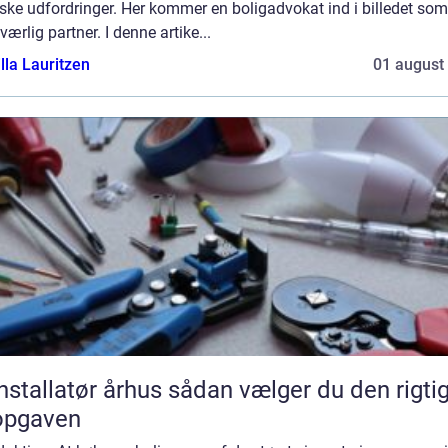
iske udfordringer. Her kommer en boligadvokat ind i billedet som
ærlig partner. I denne artike...
lla Lauritzen
01 august
llatør århus sådan vælger du den rigtige
 opgaven