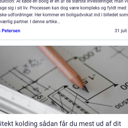
duktion: At købe en bolig er en af de største investeringer, man vi
age sig i sit liv. Processen kan dog være kompleks og fyldt med
iske udfordringer. Her kommer en boligadvokat ind i billedet som
ærlig partner. I denne artike...
a Petersen
31 jul
kolding sådan får du mest ud af dit