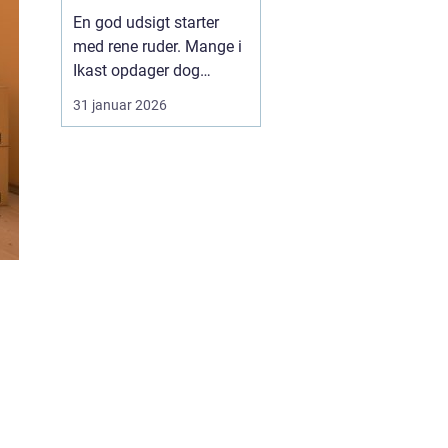
En god udsigt starter
med rene ruder. Mange i
Ikast opdager dog
hurtigt, at
31 januar 2026
vinduespudsning tager
mere tid og kræfter, end
man lige regner med.
Vejret skifter, støv fra
veje og marker sætter
sig, og striber på glasset
kan ødelægge både
lysindfald og ...