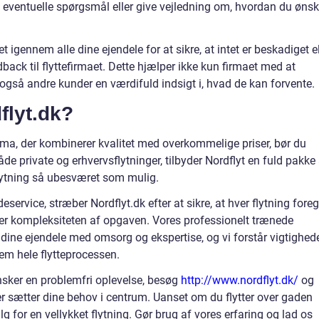
e eventuelle spørgsmål eller give vejledning om, hvordan du ønsk
et igennem alle dine ejendele for at sikre, at intet er beskadiget el
back til flyttefirmaet. Dette hjælper ikke kun firmaet med at
 også andre kunder en værdifuld indsigt i, hvad de kan forvente.
flyt.dk?
efirma, der kombinerer kvalitet med overkommelige priser, bør du
både private og erhvervsflytninger, tilbyder Nordflyt en fuld pakke
 flytning så ubesværet som mulig.
ervice, stræber Nordflyt.dk efter at sikre, at hver flytning fore
eller kompleksiteten af opgaven. Vores professionelt trænede
e dine ejendele med omsorg og ekspertise, og vi forstår vigtighed
em hele flytteprocessen.
ønsker en problemfri oplevelse, besøg
http://www.nordflyt.dk/
og
der sætter dine behov i centrum. Uanset om du flytter over gaden
valg for en vellykket flytning. Gør brug af vores erfaring og lad os