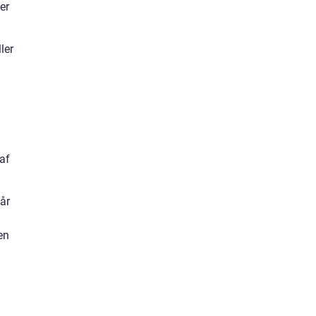
er
ler
 af
går
en