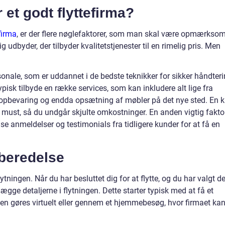
 et godt flyttefirma?
efirma
, er der flere nøglefaktorer, som man skal være opmærkso
ig udbyder, der tilbyder kvalitetstjenester til en rimelig pris. Men
rsonale, som er uddannet i de bedste teknikker for sikker håndter
typisk tilbyde en række services, som kan inkludere alt lige fra
 opbevaring og endda opsætning af møbler på det nye sted. En k
t must, så du undgår skjulte omkostninger. En anden vigtig fakto
se anmeldelser og testimonials fra tidligere kunder for at få en
beredelse
tningen. Når du har besluttet dig for at flytte, og du har valgt de
lanlægge detaljerne i flytningen. Dette starter typisk med at få et
nten gøres virtuelt eller gennem et hjemmebesøg, hvor firmaet ka