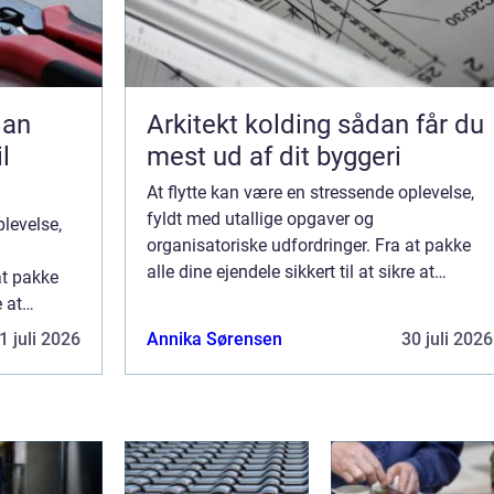
Arkitekt kolding sådan får du
l
mest ud af dit byggeri
At flytte kan være en stressende oplevelse,
fyldt med utallige opgaver og
plevelse,
organisatoriske udfordringer. Fra at pakke
alle dine ejendele sikkert til at sikre at
at pakke
møblerne kommer uskadte til dit nye hjem,
e at
kan processen være fuld af uforudsete
ye hjem,
1 juli 2026
Annika Sørensen
30 juli 2026
hindringer...
dsete