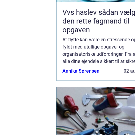
Vvs haslev sådan vælger du
den rette fagmand til
opgaven
At flytte kan være en stressende o
fyldt med utallige opgaver og
organisatoriske udfordringer. Fra 
alle dine ejendele sikkert til at sikr
møblerne kommer uskadte til dit n
Annika Sørensen
02 a
kan processen være fuld af uforu
hindringer...