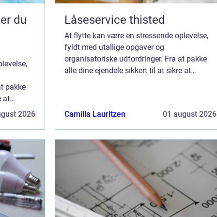
Låseservice thisted
At flytte kan være en stressende oplevelse,
fyldt med utallige opgaver og
organisatoriske udfordringer. Fra at pakke
plevelse,
alle dine ejendele sikkert til at sikre at
møblerne kommer uskadte til dit nye hjem,
at pakke
kan processen være fuld af uforudsete
e at
hindringer...
ye hjem,
ugust 2026
Camilla Lauritzen
01 august 2026
dsete