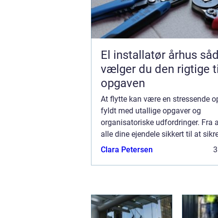
El installatør århus sådan
vælger du den rigtige ti
opgaven
At flytte kan være en stressende o
fyldt med utallige opgaver og
organisatoriske udfordringer. Fra 
alle dine ejendele sikkert til at sikr
møblerne kommer uskadte til dit n
Clara Petersen
3
kan processen være fuld af uforu
hindringer...